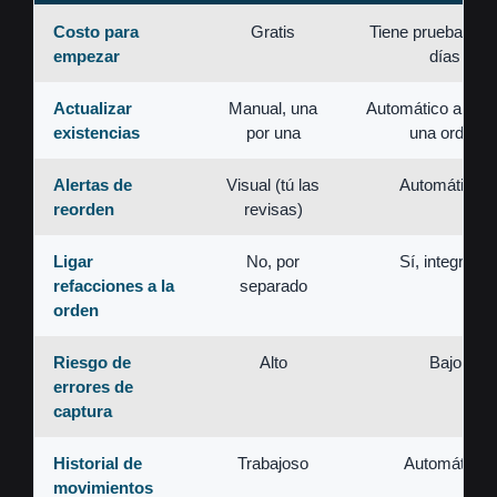
Costo para
Gratis
Tiene prueba grat
empezar
días
Actualizar
Manual, una
Automático al usa
existencias
por una
una orden
Alertas de
Visual (tú las
Automáticas
reorden
revisas)
Ligar
No, por
Sí, integrado
refacciones a la
separado
orden
Riesgo de
Alto
Bajo
errores de
captura
Historial de
Trabajoso
Automático
movimientos